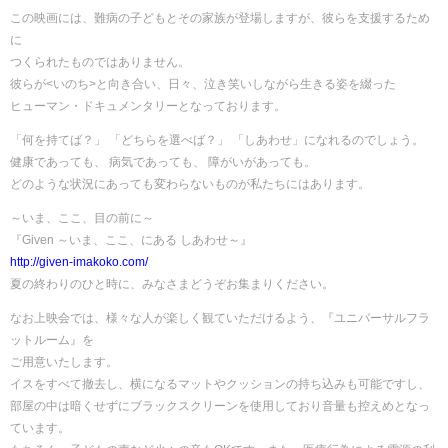
この映画には、難病の子どもとその家族が登場しますが、彼らを支援するため
に
つくられたものではありません。
彼らが<いのち>と向き合い、日々、泣き笑いしながら生きる姿を綴った
ヒューマン・ドキュメンタリーとなっております。
「何を持てば？」 「どちらを選べば？」 「しあわせ」になれるのでしょう。
健康であっても、 病気であっても、 障がいがあっても。
どのような状況にあっても変わらないものが私たちにはあります。
～いま、ここ、目の前に～
『Given ～いま、ここ、にある しあわせ～』
http://given-imakoko.com/
夏の終わりのひと時に、みなさまどうぞお集まりください。
なお上映会では、様々な人が楽しく観ていただけるよう、『ユニバーサルフラ
ットルーム』を
ご用意いたします。
イスをすべて撤去し、横になるマットやクッションの持ち込みも可能ですし、
部屋の中は暗くせずにブラックスクリーンを使用しており音量も控えめとなっ
ています。