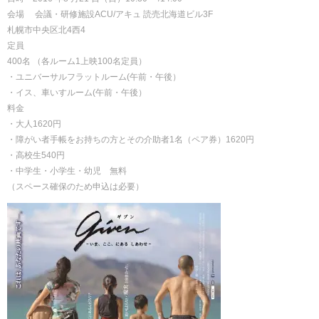
会場 会議・研修施設ACU/アキュ 読売北海道ビル3F
札幌市中央区北4西4
定員
400名 （各ルーム1上映100名定員）
・ユニバーサルフラットルーム(午前・午後）
・イス、車いすルーム(午前・午後）
料金
・大人1620円
・障がい者手帳をお持ちの方とその介助者1名（ペア券）1620円
・高校生540円
・中学生・小学生・幼児 無料
（スペース確保のため申込は必要）