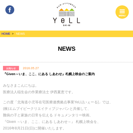
Facebook
MENU
みんな、とくべ
HOME
NEWS
つなひとり
YeLL[いぇーる]
NEWS
2016.05.27
お知らせ
『Given～いま、ここ、にある しあわせ』札幌上映会のご案内
みなさまこんにちは。
医療法人稲生会の作業療法士 伊西夏恵です。
この度「北海道小児等在宅医療連携拠点事業YeLL[いぇーる]」では、
(株)エムブイピークリエイティブジャパンと共催して、
難病の子と家族の日常を伝える ドキュメンタリー映画、
『Given ～いま、ここ、にある しあわせ～』 札幌上映会を、
2016年8月21日(日)に開催いたします。