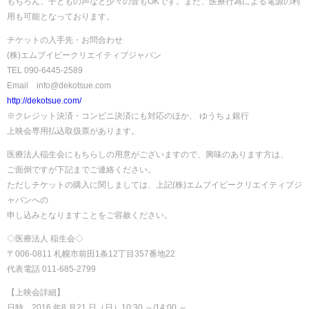
もちろん、子どもの声など少々の音もOKです。また、医療行為による電源の利
用も可能となっております。
チケットの入手先・お問合わせ
(株)エムブイピークリエイティブジャパン
TEL 090-6445-2589
Email info@dekotsue.com
http://dekotsue.com/
※クレジット決済・コンビニ決済にも対応のほか、 ゆうちょ銀行
上映会専用払込取扱票があります。
医療法人稲生会にもちらしの用意がございますので、興味のあります方は、
ご面倒ですが下記までご連絡ください。
ただしチケットの購入に関しましては、上記(株)エムブイピークリエイティブジ
ャパンへの
申し込みとなりますことをご容赦ください。
◇医療法人 稲生会◇
〒006-0811 札幌市前田1条12丁目357番地22
代表電話 011-685-2799
【上映会詳細】
日時 2016 年8 月21 日（日）10:30 ～/14:00 ～