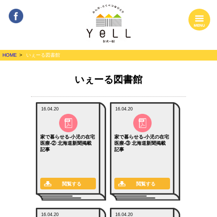
Facebook
MENU
みんな、とくべ
HOME
いぇーる図書館
つなひとり
YeLL[いぇーる]
いぇーる図書館
16.04.20
16.04.20
家で暮らせる-小児の在宅
家で暮らせる-小児の在宅
医療-② 北海道新聞掲載
医療-③ 北海道新聞掲載
記事
記事
閲覧する
閲覧する
16.04.20
16.04.20