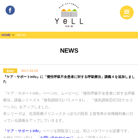
Facebook
MENU
みんな、とくべ
HOME
NEWS
つなひとり
YeLL[いぇーる]
NEWS
2017.04.26
勉強会
『ケア・サポートinfo』に「慢性呼吸不全患者に対する呼吸療法」講義４を追加しまし
た
『ケア・サポートinfo』ページの、ムービーに「慢性呼吸不全患者に対する呼吸
療法」講義シリーズ４『換気調節①(パラメータ)』、『換気調節②(CO2ナルコ
ーシス)』をアップしました。
本シリーズは、生涯医療クリニックさっぽろの院長 土畠智幸が全職種対象に行
っている講義をアップしていきます。
『ケア・サポートinfo』
ページを閲覧頂くには、IDとパスワードが必要です。
お持ちでない方は、「
お問い合わせページ
」からご請求ください。