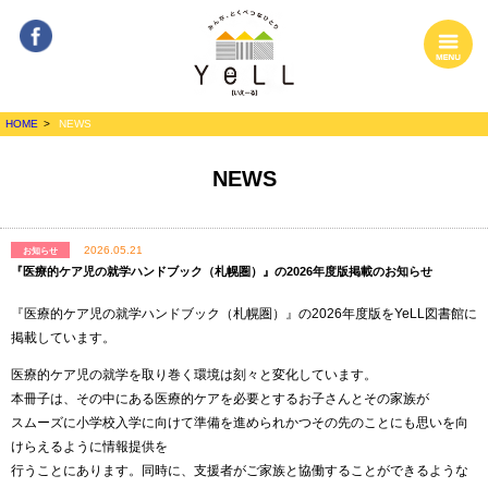
Facebook
MENU
みんな、とくべ
HOME
NEWS
つなひとり
YeLL[いぇーる]
NEWS
2026.05.21
お知らせ
『医療的ケア児の就学ハンドブック（札幌圏）』の2026年度版掲載のお知らせ
『医療的ケア児の就学ハンドブック（札幌圏）』の2026年度版をYeLL図書館に
掲載しています。
医療的ケア児の就学を取り巻く環境は刻々と変化しています。
本冊子は、その中にある医療的ケアを必要とするお子さんとその家族が
スムーズに小学校入学に向けて準備を進められかつその先のことにも思いを向
けらえるように情報提供を
行うことにあります。同時に、支援者がご家族と協働することができるような