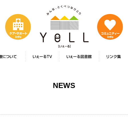
みんな、とくべつなひとり
YeLL[いぇーる]
いて
いぇーるTV
いぇーる図書館
リンク集
NEWS