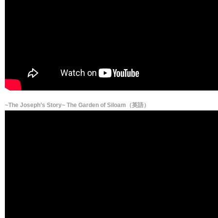
~The Joseph’s Story~ The Garden of Siloam（英語）