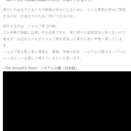
障がいのある子どもとその家族が幸せになるために、どんな要因が幸せに関係
するのか、社会はそのために何ができるのか。
紹介するのは、ジョセフ君 (10歳)。
二分脊椎で移動には車いすが必要ですが、家の周りの道路状況が良くないので
使えず、おばあちゃんがジョセフ君を背負って家から近い学校へ通っていま
す。
ジョセフ君を取り巻く環境を、家族、学校の先生、シロアムの園スタッフへの
インタビューを通して考えていきたいと思います。
~The Joseph’s Story~ シロアムの園（日本語）