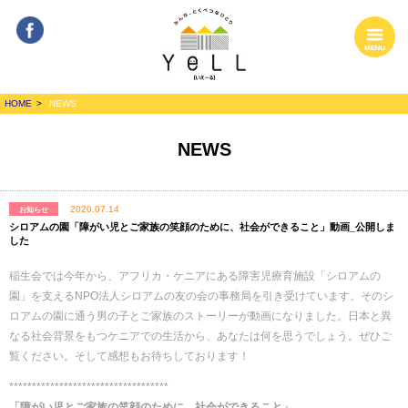
Facebook
MENU
みんな、とくべ
HOME
NEWS
つなひとり
YeLL[いぇーる]
NEWS
2020.07.14
お知らせ
シロアムの園「障がい児とご家族の笑顔のために、社会ができること」動画_公開しま
した
稲生会では今年から、アフリカ・ケニアにある障害児療育施設「シロアムの
園」を支えるNPO法人シロアムの友の会の事務局を引き受けています。そのシ
ロアムの園に通う男の子とご家族のストーリーが動画になりました。日本と異
なる社会背景をもつケニアでの生活から、あなたは何を思うでしょう。ぜひご
覧ください。そして感想もお待ちしております！
***********************************
「障がい児とご家族の笑顔のために、社会ができること」