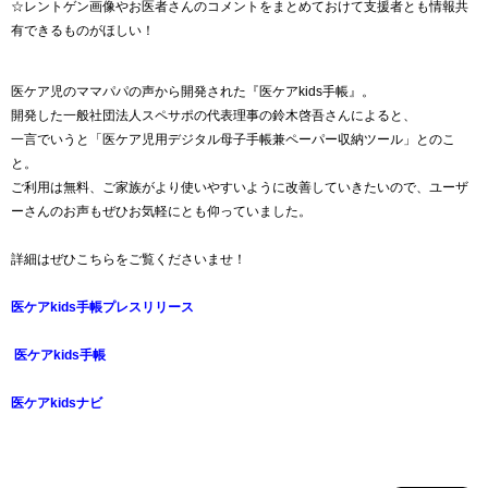
☆レントゲン画像やお医者さんのコメントをまとめておけて支援者とも情報共
有できるものがほしい！
医ケア児のママパパの声から開発された『医ケアkids手帳』。
開発した一般社団法人スペサポの代表理事の鈴木啓吾さんによると、
一言でいうと「医ケア児用デジタル母子手帳兼ペーパー収納ツール」とのこ
と。
ご利用は無料、ご家族がより使いやすいように改善していきたいので、ユーザ
ーさんのお声もぜひお気軽にとも仰っていました。
詳細はぜひこちらをご覧くださいませ！
医ケアkids手帳プレスリリース
医ケアkids手帳
医ケアkidsナビ