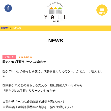
Facebook
MENU
みんな、とくべ
HOME
NEWS
つなひとり
YeLL[いぇーる]
NEWS
2024.12.12
お知らせ
医ケアkids手帳リリースのお知らせ
医ケアkidsとの暮らしを支え、成長を喜ぶためのツールがまた一つ増えまし
た！
医療的ケア児との暮らしを支える一般社団法人スペサポから
『医ケアkids手帳』リリースのお知らせ
☆我が子ペースの成長曲線で成長を喜びたい！
☆受給者証や申請履歴等の書類を一括で管理したい！